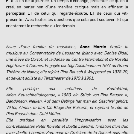
Et à la fin de la journée, un temps d’échange, présenter ce qu’on a
créé, en parler non d’une manière critique mais en affinant la
perception ET de celui qui regarde-écoute, ET de celui qui vit-
présente…Avec toutes les questions que cela peut soulever…Et qui
orienteront la recherche du lendemain…
Issue d’une famille de musiciens,
Anne Martin
étudie la
musique au Conservatoire de Lausanne (piano avec Denise Bidal,
une élève de Cortot) et la danse au Centre International de Rosella
Hightower à Cannes. Engagée par Gigi Caciuleanu en 1977 au Grand
Théâtre de Nancy, elle rejoint Pina Bausch à Wuppertal en 1978-79,
et devient soliste du Tanztheater de 1979 à 1991.
Elle participe aux créations de Kontakthof,
Arien, Keuschheitslegende, « 1980, ein Stück von Pina Bausch »,
Bandoneon, Nelken, Auf dem Gebirge hat man ein Geschrei gehört,
Viktor, Ahnen, le film Die Klage der Kaiserin, et reprend le rôle de
Pina Bausch dans Café Müller.
Elle pratique en parallèle l’improvisation avec les
contrebassistes Peter Kowald et Joelle Léandre; (création d’un duo
avec Joelle Léandre, Zon, pour la Croisière de la Danse) puis elle