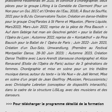
praticienne Feldenkrais en 2020, et continue à chorégraphier, deux
pièces pour le groupe Lifting à la Comédie de Clermont (Pour un
Non pour un Oui, 2017, et l’Ombre de l’Eau, 2018), À Bout de Souffle,
2021 pour le BJ du Conservatoire Toulon. Création en danse-théâtre
pour le groupe Croq’Paroles à St Pierre et Miquelon, (Pierre Liquide,
Mars2022). Mars-Juin 2022, reprise de la pièce de Pina Bausch «
Auf dem Gebirge hat man ein Geschrei gehört » pour le Ballet de
l’Opéra de Lyon ; Automne 2022, reprise de « Kontakthof » de Pina
Bausch pour le Ballet de l’ Opéra de Paris ; Juin 2022- Juin 2023,
Création d’un Duo-Solo, Umwandlung, (Première au Festival
Montpellier Danse, 29-30 Juin 2023) ; Automne 2023, Création
Danse Théâtre avec Laura Arendt (danseuse chorégraphe) et Alice
Renavand (Etoile de l’Opéra de Paris) autour de 3 générations de
femmes. Chorégraphie et mise en scène pour un trio théâtre
musique danse, autour du texte « la Vie Nue » de Joël Vernet, Mise
en scène d’un projet de Jean Geoffroy (Musicien, Percussioniste,)
avec Christophe Lebreton (concepteur de dispositifs interactifs),
dans le cadre de la structure LiSiLog, avec des musiciens et des
danseurs.
>>>
Pour télécharger le programme détaillé de la formation