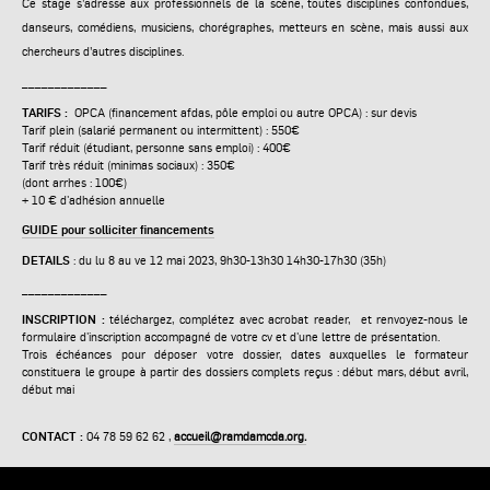
Ce stage s’adresse aux professionnels de la scène, toutes disciplines confondues,
danseurs, comédiens, musiciens, chorégraphes, metteurs en scène, mais aussi aux
chercheurs d’autres disciplines.
_____________
TARIFS :
OPCA (financement afdas, pôle emploi ou autre OPCA) : sur devis
Tarif plein (salarié permanent ou intermittent) : 550€
Tarif réduit (étudiant, personne sans emploi) : 400€
Tarif très réduit (minimas sociaux) : 350€
(dont arrhes : 100€)
+ 10 € d'adhésion annuelle
GUIDE pour solliciter financements
DETAILS
: du lu 8 au ve 12 mai 2023, 9h30-13h30 14h30-17h30 (35h)
_____________
INSCRIPTION :
téléchargez, complétez avec acrobat reader, et renvoyez-nous le
formulaire d'inscription accompagné de votre cv et d'une lettre de présentation.
Trois échéances pour déposer votre dossier, dates auxquelles le formateur
constituera le groupe à partir des dossiers complets reçus : début mars, début avril,
début mai
CONTACT
:
04 78 59 62 62 ,
accueil@ramdamcda.org.