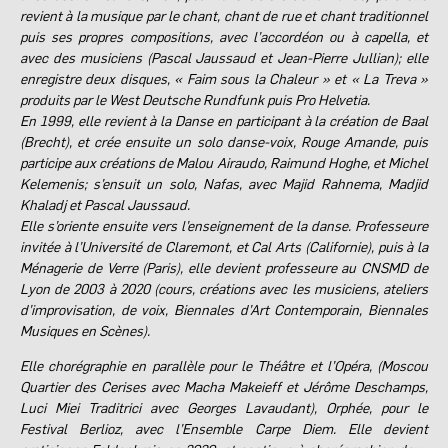
revient à la musique par le chant, chant de rue et chant traditionnel
puis ses propres compositions, avec l’accordéon ou à capella, et
avec des musiciens (Pascal Jaussaud et Jean-Pierre Jullian); elle
enregistre deux disques, « Faim sous la Chaleur » et « La Treva »
produits par le West Deutsche Rundfunk puis Pro Helvetia.
En 1999, elle revient à la Danse en participant à la création de Baal
(Brecht), et crée ensuite un solo danse-voix, Rouge Amande, puis
participe aux créations de Malou Airaudo, Raimund Hoghe, et Michel
Kelemenis; s’ensuit un solo, Nafas, avec Majid Rahnema, Madjid
Khaladj et Pascal Jaussaud.
Elle s’oriente ensuite vers l’enseignement de la danse. Professeure
invitée à l’Université de Claremont, et Cal Arts (Californie), puis à la
Ménagerie de Verre (Paris), elle devient professeure au CNSMD de
Lyon de 2003 à 2020 (cours, créations
avec les musiciens, ateliers
d’improvisation, de voix, Biennales d’Art Contemporain, Biennales
Musiques en Scènes).
Elle chorégraphie en parallèle pour le Théâtre et l’Opéra, (Moscou
Quartier des Cerises avec Macha Makeieff et Jérôme Deschamps,
Luci Miei Traditrici avec Georges Lavaudant), Orphée, pour le
Festival Berlioz, avec l’Ensemble Carpe Diem. Elle devient