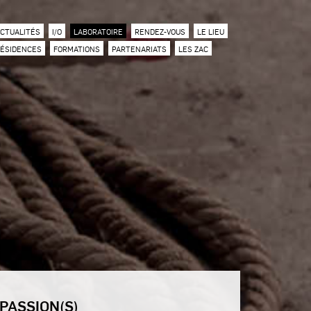
CTUALITÉS
I/O
LABORATOIRE
RENDEZ-VOUS
LE LIEU
ÉSIDENCES
FORMATIONS
PARTENARIATS
LES ZAC
PASSION(S)