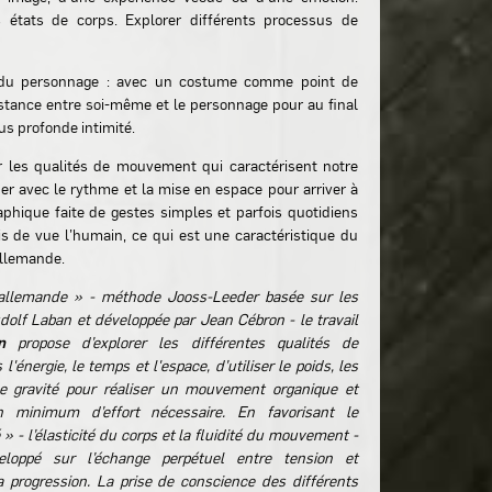
 états de corps. Explorer différents processus de
e du personnage : avec un costume comme point de
stance entre soi-même et le personnage pour au final
us profonde intimité.
r les qualités de mouvement qui caractérisent notre
er avec le rythme et la mise en espace pour arriver à
aphique faite de gestes simples et parfois quotidiens
is de vue l’humain, ce qui est une caractéristique du
allemande.
 allemande » - méthode Jooss-Leeder basée sur les
lf Laban et développée par Jean Cébron - le travail
n
propose d’explorer les différentes qualités de
'énergie, le temps et l'espace, d’utiliser le poids, les
de gravité pour réaliser un mouvement organique et
 minimum d’effort nécessaire. En favorisant le
 - l’élasticité du corps et la fluidité du mouvement -
eloppé sur l’échange perpétuel entre tension et
 progression. La prise de conscience des différents