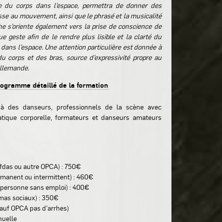
e du corps dans l’espace, permettra de donner des
sse au mouvement, ainsi que le phrasé et la musicalité
he s’oriente également vers la prise de conscience de
e geste afin de le rendre plus lisible et la clarté du
ans l’espace. Une attention particulière est donnée à
du corps et des bras, source d’expressivité propre au
allemande.
rogramme détaillé de la formation
 à des danseurs, professionnels de la scène avec
atique corporelle, formateurs et danseurs amateurs
fdas ou autre OPCA) : 750€
ermanent ou intermittent) : 460€
t, personne sans emploi) : 400€
nimas sociaux) : 350€
sauf OPCA pas d’arrhes)
nuelle