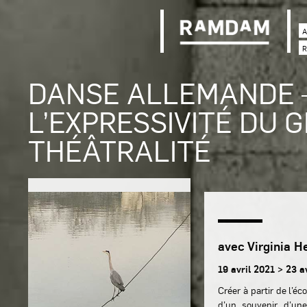
A
R
DANSE ALLEMANDE 
L’EXPRESSIVITÉ DU 
THÉÂTRALITÉ
avec Virginia H
19 avril 2021 > 23 a
Créer à partir de l’é
d’un souvenir, d’un