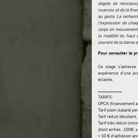
degrés de résistanc
nuances et de la fine
au geste. La recherc
l'expression de chaqu
corps en mouvement d
la mobilité du haut 
courant de la danse 
Pour consulter le p
Ce stage s’adresse
expérience d’une pr
éclairés.
_____________
TARIFS :
OPCA (financement a
Tarif plein (salarié p
Tarif réduit (étudian
Tarif très réduit (mi
(dont arrhes : 100€, 
+ 10 € d'adhésion an