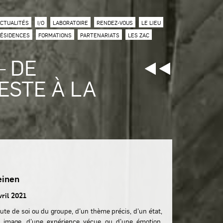
CTUALITÉS
I/O
LABORATOIRE
RENDEZ-VOUS
LE LIEU
ÉSIDENCES
FORMATIONS
PARTENARIATS
LES ZAC
– DE
GESTE À LA
einen
vril 2021
coute de soi ou du groupe, d’un thème précis, d’un état,
e image, d’une expérience vécue ou d’une émotion.