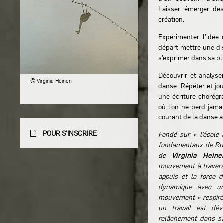
Laisser émerger des
création.
Expérimenter l’idé
départ mettre une di
s’exprimer dans sa pl
Découvrir et analyse
© Virginia Heinen
danse. Répéter et jou
une écriture chorégr
où l’on ne perd jama
courant de la danse 
POUR S'INSCRIRE
Fondé sur « l’école
fondamentaux de Rudo
de
Virginia Heine
mouvement à travers l
appuis et la force 
dynamique avec un
mouvement « respiré »
un travail est dév
relâchement dans sa