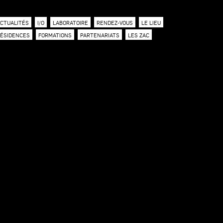
CTUALITÉS
I/O
LABORATOIRE
RENDEZ-VOUS
LE LIEU
ÉSIDENCES
FORMATIONS
PARTENARIATS
LES ZAC