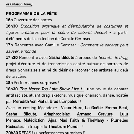
et Création Trans)
.
PROGRAMME DE LA FÊTE
16h
Ouverture des portes
16h30
Exposition organique et déambulatoire de costumes et
figures créatures pour la scène de cabaret désuet
- à partir
d’éléments de la collection de Camille Germser
17h
Rencontre avec Camille Germser :
Comment le cabaret peut
sauver le monde
17h30
Rencontre avec
Sasha Biloute
à propos de
Secrets de drag
,
projet d’écriture et de transmission centré autour de portraits de
drags lyonnais.se.s et né du désir de raconter ces artistes au-delà
de la scène.
18h
Performances surprises !
18h30
The Never Too Late Show Live !
- une revue de cabaret
antifasciste, alliant drag, sketchs, musique, chanson, danse, hostée
par
Meredith Von Piaf
et
Brad l’Empaleur
!
Avec un casting légendaire :
Victor Huro
,
La Goétie
,
Emma Beat
,
Sasha Biloute
,
Ariaphrodisiac
,
Armand Crevure
,
Lulu
Menace
,
Malédiction
,
Ajna
,
Mad Faith & TheMany
- Plurielles
Radicales
, la troupe du
Theatrum Mundi
… !
20h30
REPAS ! (+ performances surprises !)