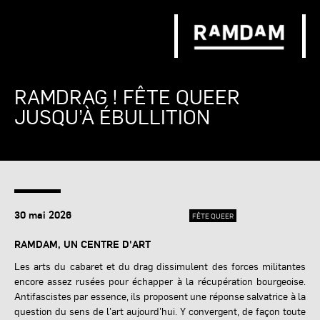
RAMDRAG ! FÊTE QUEER
JUSQU’À ÉBULLITION
30 mai 2026
FÊTE QUEER
RAMDAM, UN CENTRE D'ART
Les arts du cabaret et du drag dissimulent des forces militantes
encore assez rusées pour échapper à la récupération bourgeoise.
Antifascistes par essence, ils proposent une réponse salvatrice à la
question du sens de l’art aujourd’hui. Y convergent, de façon toute