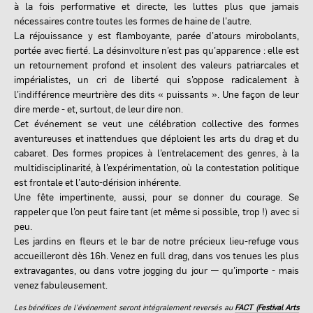
à la fois performative et directe, les luttes plus que jamais
nécessaires contre toutes les formes de haine de l’autre.
La réjouissance y est flamboyante, parée d’atours mirobolants,
portée avec fierté. La désinvolture n’est pas qu’apparence : elle est
un retournement profond et insolent des valeurs patriarcales et
impérialistes, un cri de liberté qui s’oppose radicalement à
l’indifférence meurtrière des dits « puissants ». Une façon de leur
dire merde - et, surtout, de leur dire non.
Cet événement se veut une célébration collective des formes
aventureuses et inattendues que déploient les arts du drag et du
cabaret. Des formes propices à l’entrelacement des genres, à la
multidisciplinarité, à l’expérimentation, où la contestation politique
est frontale et l’auto-dérision inhérente.
Une fête impertinente, aussi, pour se donner du courage. Se
rappeler que l’on peut faire tant (et même si possible, trop !) avec si
peu.
Les jardins en fleurs et le bar de notre précieux lieu-refuge vous
accueilleront dès 16h. Venez en full drag, dans vos tenues les plus
extravagantes, ou dans votre jogging du jour — qu’importe - mais
venez fabuleusement.
Les bénéfices de l’événement seront intégralement reversés au
FACT (Festival Arts