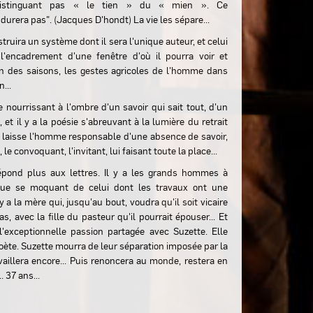
distinguant pas « le tien » du « mien ». Ce
urera pas". (Jacques D'hondt) La vie les sépare...
nstruira un système dont il sera l'unique auteur, et celui
 l'encadrement d'une fenêtre d'où il pourra voir et
n des saisons, les gestes agricoles de l'homme dans
...
e nourrissant à l'ombre d'un savoir qui sait tout, d'un
 et il y a la poésie s'abreuvant à la lumière du retrait
i laisse l'homme responsable d'une absence de savoir,
le convoquant, l'invitant, lui faisant toute la place...
répond plus aux lettres. Il y a les grands hommes à
tue se moquant de celui dont les travaux ont une
 a la mère qui, jusqu'au bout, voudra qu'il soit vicaire
s, avec la fille du pasteur qu'il pourrait épouser... Et
 l'exceptionnelle passion partagée avec Suzette. Elle
poète. Suzette mourra de leur séparation imposée par la
ravaillera encore... Puis renoncera au monde, restera en
.. 37 ans...