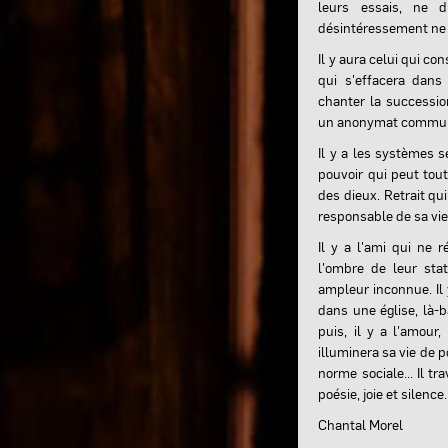
leurs essais, ne 
désintéressement ne d
Il y aura celui qui co
qui s'effacera dans
chanter la successio
un anonymat commun
Il y a les systèmes s
pouvoir qui peut tout,
des dieux. Retrait qu
responsable de sa vie, 
Il y a l'ami qui ne 
l'ombre de leur sta
ampleur inconnue. Il y
dans une église, là-ba
puis, il y a l'amour,
illuminera sa vie de 
norme sociale... Il t
poésie, joie et silence.
Chantal Morel