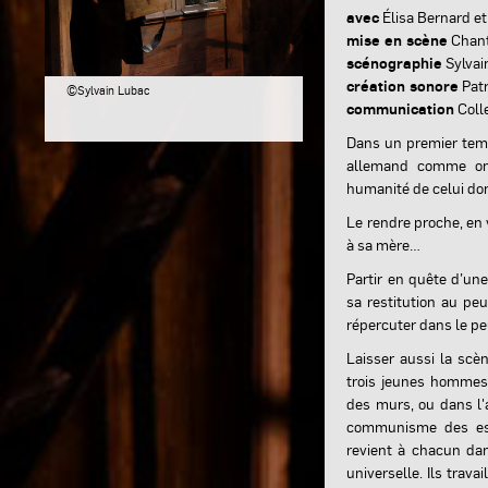
avec
Élisa Bernard et
mise en scène
Chant
scénographie
Sylvai
création sonore
Patr
©Sylvain Lubac
communication
Colle
Dans un premier temps
allemand comme on s
humanité de celui do
Le rendre proche, en vi
à sa mère…
Partir en quête d’une 
sa restitution au peu
répercuter dans le pe
Laisser aussi la scèn
trois jeunes hommes
des murs, ou dans l'a
communisme des espr
revient à chacun dan
universelle. Ils trav