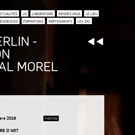
CTUALITÉS
I/O
LABORATOIRE
RENDEZ-VOUS
LE LIEU
ÉSIDENCES
FORMATIONS
PARTENARIATS
LES ZAC
RLIN -
ON
TAL MOREL
ars 2018
THÉÂTRE
RE D'ART