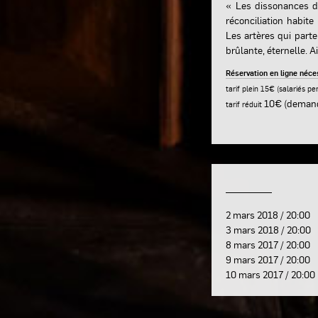
« Les dissonances 
réconciliation habite
Les artères qui parte
brûlante, éternelle. Ai
Réservation en ligne néc
tarif plein 15€ (salariés p
10€ (demand
tarif réduit
2 mars 2018 / 20:00
3 mars 2018 / 20:00
8 mars 2017 / 20:00
9 mars 2017 / 20:00
10 mars 2017 / 20:00