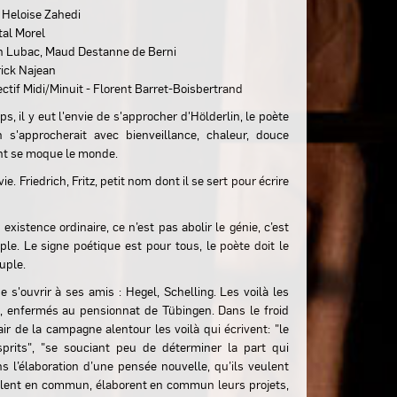
 Heloise Zahedi
al Morel
n Lubac, Maud Destanne de Berni
ick Najean
ctif Midi/Minuit - Florent Barret-Boisbertrand
, il y eut l'envie de s'approcher d'Hölderlin, le poète
'approcherait avec bienveillance, chaleur, douce
nt se moque le monde.
e. Friedrich, Fritz, petit nom dont il se sert pour écrire
existence ordinaire, ce n’est pas abolir le génie, c’est
ple. Le signe poétique est pour tous, le poète doit le
uple.
e s'ouvrir à ses amis : Hegel, Schelling. Les voilà les
, enfermés au pensionnat de Tübingen. Dans le froid
ir de la campagne alentour les voilà qui écrivent: "le
its", "se souciant peu de déterminer la part qui
s l’élaboration d’une pensée nouvelle, qu’ils veulent
aillent en commun, élaborent en commun leurs projets,