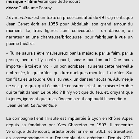
musique - films
Véronique Bettencourt
décor
Guillaume Ponroy
Le funambule
est un texte en prose constitué de 49 fragments que
Jean Genet écrit en 1955 pour Abdallah, son grand amour du
moment. Ici, trois figures sont convoquées : un danseur, un
narrateur et une chanteuse/bricoleuse, pour fabriquer à vue un
poème théâtral.
« Tu ne saurais être malheureux par la maladie, par la faim, par la
prison, rien ne t’y contraignant, sois-le par ton art. Que nous
importe - à toi et à moi - un bon acrobate : tu seras cette merveille
embrasée, toi qui brûles, qui dure quelques minutes. Tu brûles. Sur
ton fil tu es la foudre. Ou si tu veux, un danseur solitaire. Allumée je
ne sais par quoi qui t’éclaire, te consume, c’est une misère terrible
qui te fait danser. Le public ? Il n’y voit que du feu, et, croyant que
tu joues, ignorant que tu es l’incendiaire, il applaudit l’incendie. »
Jean Genet,
Le funambule
.
La compagnie Fenil Hirsute est implantée à Lyon en Rhône Alpes
depuis sa fondation par Yves Charreton en 1993. Il rencontre
Véronique Bettencourt, artiste protéiforme, en 2001, et travaillent
en correspondance sur l’ensemble des créations. Depuis 2014