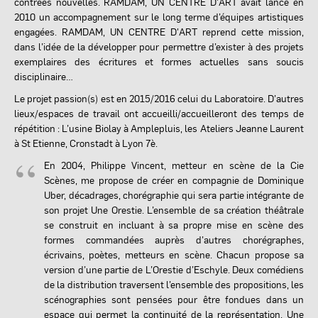
contrées nouvelles. RAMDAM, UN CENTRE D'ART avait lancé en
2010 un accompagnement sur le long terme d’équipes artistiques
engagées. RAMDAM, UN CENTRE D'ART reprend cette mission,
dans l’idée de la développer pour permettre d’exister à des projets
exemplaires des écritures et formes actuelles sans soucis
disciplinaire…
Le projet passion(s) est en 2015/2016 celui du Laboratoire. D’autres
lieux/espaces de travail ont accueilli/accueilleront des temps de
répétition : L’usine Biolay à Amplepluis, les Ateliers Jeanne Laurent
à St Etienne, Cronstadt à Lyon 7è.
En 2004, Philippe Vincent, metteur en scène de la Cie
Scènes, me propose de créer en compagnie de Dominique
Uber, décadrages, chorégraphie qui sera partie intégrante de
son projet Une Orestie. L’ensemble de sa création théâtrale
se construit en incluant à sa propre mise en scène des
formes commandées auprès d’autres chorégraphes,
écrivains, poètes, metteurs en scène. Chacun propose sa
version d’une partie de L’Orestie d’Eschyle. Deux comédiens
de la distribution traversent l’ensemble des propositions, les
scénographies sont pensées pour être fondues dans un
espace qui permet la continuité de la représentation. Une