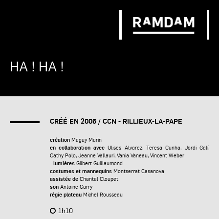
HA ! HA !
CRÉÉ EN 2006
/ CCN - RILLIEUX-LA-PAPE
création
Maguy Marin
en collaboration avec
Ulises Alvarez, Teresa Cunha, Jordi Galí,
Cathy Polo, Jeanne Vallauri, Vania Vaneau, Vincent Weber
lumières
Gilbert Guillaumond
costumes et mannequins
Montserrat Casanova
assistée de
Chantal Cloupet
son
Antoine Garry
régie plateau
Michel Rousseau
1h10