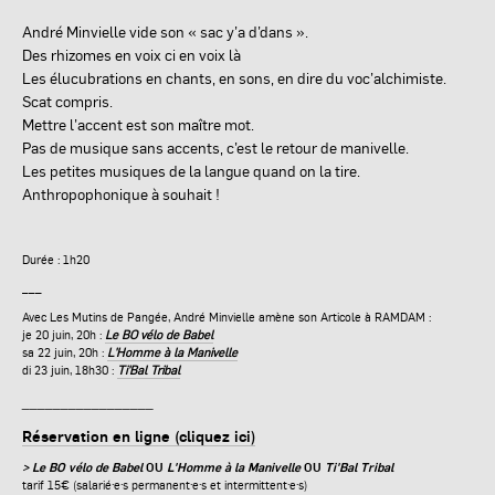
André Minvielle vide son « sac y’a d’dans ».
Des rhizomes en voix ci en voix là
Les élucubrations en chants, en sons, en dire du voc’alchimiste.
Scat compris.
Mettre l’accent est son maître mot.
Pas de musique sans accents, c’est le retour de manivelle.
Les petites musiques de la langue quand on la tire.
Anthropophonique à souhait !
Durée : 1h20
___
Avec Les Mutins de Pangée, André Minvielle amène son Articole à RAMDAM :
je 20 juin, 20h :
Le BO vélo de Babel
sa 22 juin, 20h :
L'Homme à la Manivelle
di 23 juin, 18h30 :
Ti'Bal Tribal
_________________
Réservation en ligne (cliquez ici)
> Le BO vélo de Babel
OU
L'Homme à la Manivelle
OU
Ti'Bal Tribal
tarif 15€ (salarié·e·s permanent·e·s et intermittent·e·s)